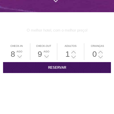
SEJA BEM VINDO AO
LA VITRE HOTEL
O melhor hotel, com o melhor preço!
CHECK-IN
CHECK-OUT
ADULTOS
CRIANÇAS
8
9
1
0
AGO
AGO
RESERVAR